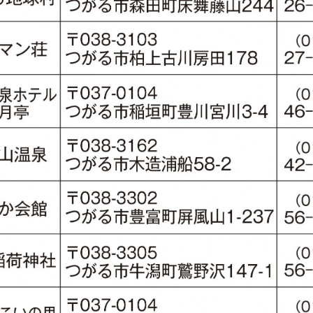
INE
RSS
feedly
Pin it
note