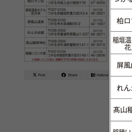
Post
Share
Hatena
L