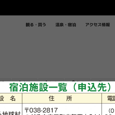
観る・買う
温泉・宿泊
アクセス情報
INE
RSS
feedly
Pin it
note