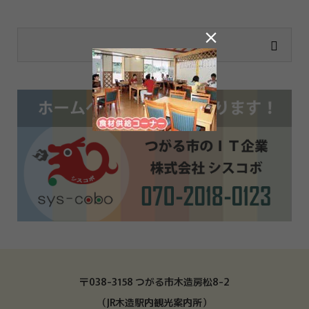

〒038-3158 つがる市木造房松8-2
（JR木造駅内観光案内所）